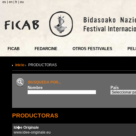
es
|
en
|
fr
|
eu
FICAB
FEDARCINE
OTROS FESTIVALES
PEL
inicio
PRODUCTORAS
BUSQUEDA POR...
Nombre
País
PRODUCTORAS
Id�e Originale
www.idee-originale.eu