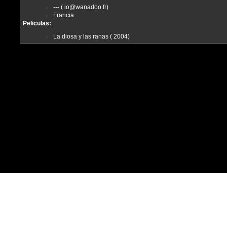
--- ( io@wanadoo.fr)
Francia
Peliculas:
La diosa y las ranas ( 2004)