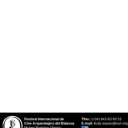
Festival Internacional de
Tfno.:
(+34) 943-63 93 53
Cine Arqueologico del Bidasoa
E-mail:
ficab.oiasso@irun.org
Museo Romano Oiasso